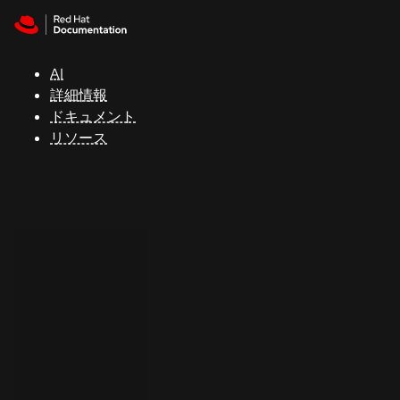
Skip to navigation
Skip to content
サ
ポ
ー
AI
ト
詳細情報
ドキュメント
リソース
コ
ン
ソ
ー
ル
開
発
者
ト
ラ