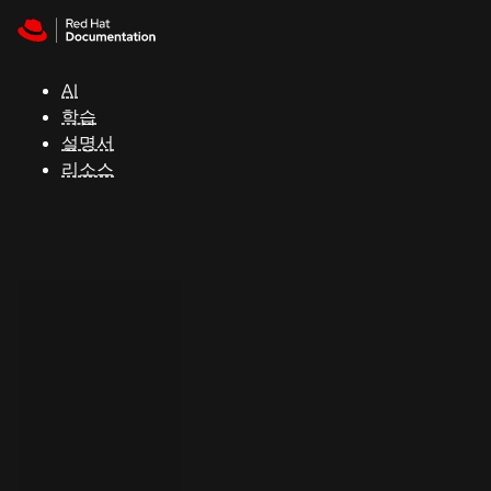
Skip to navigation
Skip to content
지
원
AI
학습
콘
설명서
솔
리소스
개
발
자
평
가
판
시
작
연