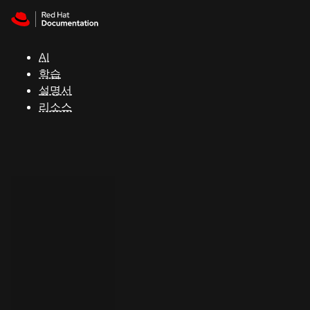
Skip to navigation
Skip to content
지
원
AI
학습
콘
설명서
솔
리소스
개
발
자
평
가
판
시
작
연