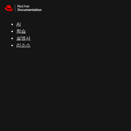
Skip to navigation
Skip to content
지
원
AI
학습
콘
설명서
솔
리소스
개
발
자
평
가
판
시
작
연