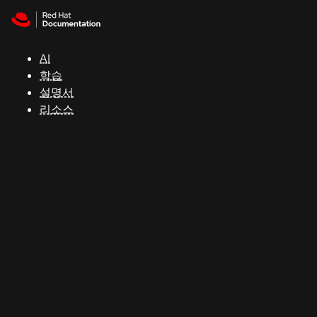
Skip to navigation
Skip to content
지
원
AI
학습
콘
설명서
솔
리소스
개
발
자
평
가
판
시
작
연