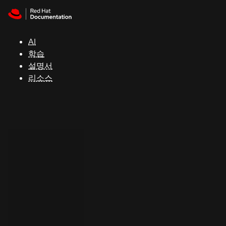
Skip to navigation
Skip to content
지
원
AI
학습
콘
설명서
솔
리소스
개
발
자
평
가
판
시
작
연