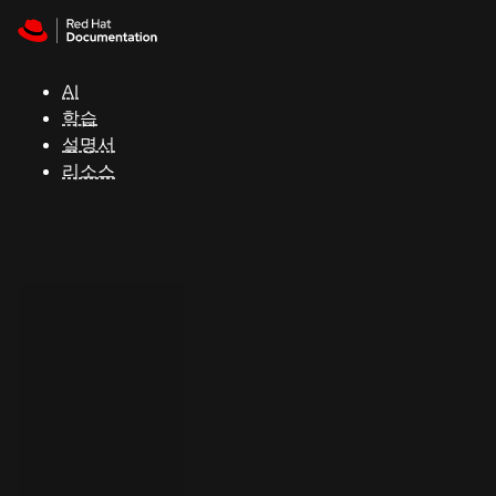
Skip to navigation
Skip to content
지
원
AI
학습
콘
설명서
솔
리소스
개
발
자
평
가
판
시
작
연