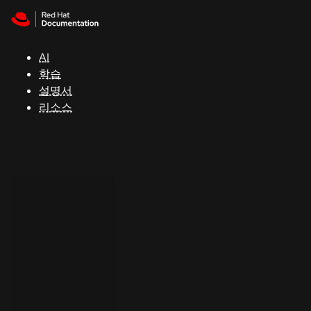
Skip to navigation
Skip to content
지
원
AI
학습
콘
설명서
솔
리소스
개
발
자
평
가
판
시
작
연