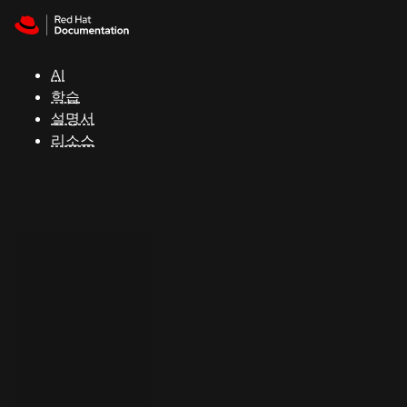
Skip to navigation
Skip to content
지
원
AI
학습
콘
설명서
솔
리소스
개
발
자
평
가
판
시
작
연