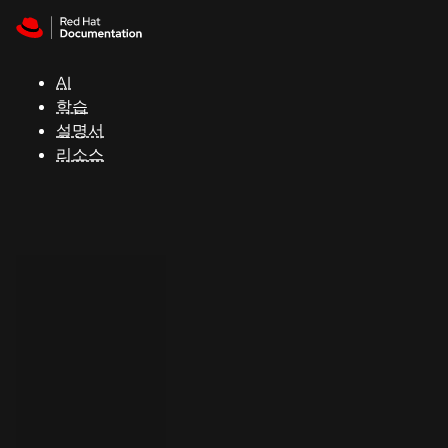
Skip to navigation
Skip to content
지
원
AI
학습
콘
설명서
솔
리소스
개
발
자
평
가
판
시
작
연