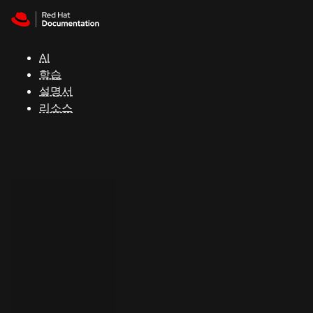
Skip to navigation
Skip to content
지
원
AI
학습
콘
설명서
솔
리소스
개
발
자
평
가
판
시
작
연