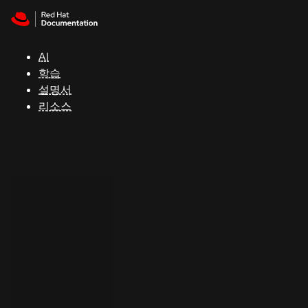
Skip to navigation
Skip to content
지
원
AI
학습
콘
설명서
솔
리소스
개
발
자
평
가
판
시
작
연