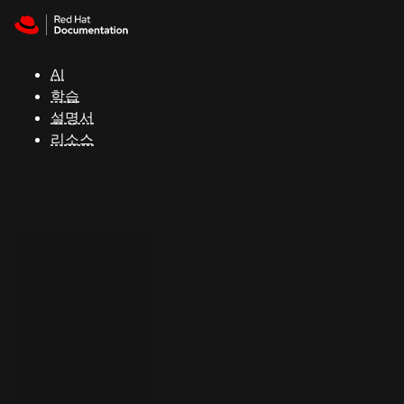
Skip to navigation
Skip to content
지
원
AI
학습
콘
설명서
솔
리소스
개
발
자
평
가
판
시
작
연