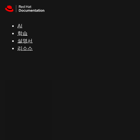
Skip to navigation
Skip to content
지
원
AI
학습
콘
설명서
솔
리소스
개
발
자
평
가
판
시
작
연