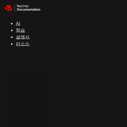
Skip to navigation
Skip to content
지
원
AI
학습
콘
설명서
솔
리소스
개
발
자
평
가
판
시
작
연