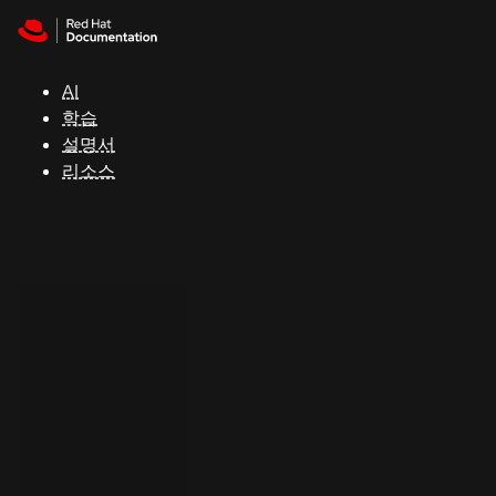
Skip to navigation
Skip to content
지
원
AI
학습
콘
설명서
솔
리소스
개
발
자
평
가
판
시
작
연