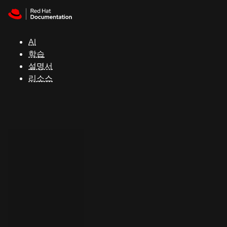
Skip to navigation
Skip to content
지
원
AI
학습
콘
설명서
솔
리소스
개
발
자
평
가
판
시
작
연