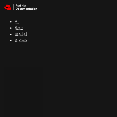
Skip to navigation
Skip to content
지
원
AI
학습
콘
설명서
솔
리소스
개
발
자
평
가
판
시
작
연