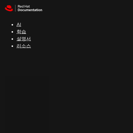
Skip to navigation
Skip to content
지
원
AI
학습
콘
설명서
솔
리소스
개
발
자
평
가
판
시
작
연