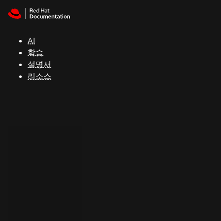
Skip to navigation
Skip to content
지
원
AI
학습
콘
설명서
솔
리소스
개
발
자
평
가
판
시
작
연