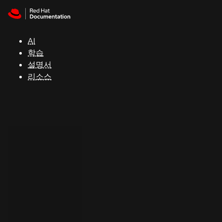
Skip to navigation
Skip to content
지
원
AI
학습
콘
설명서
솔
리소스
개
발
자
평
가
판
시
작
연