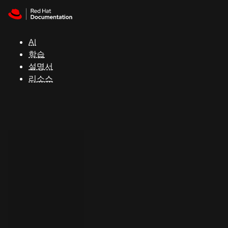
Skip to navigation
Skip to content
지
원
AI
학습
콘
설명서
솔
리소스
개
발
자
평
가
판
시
작
연