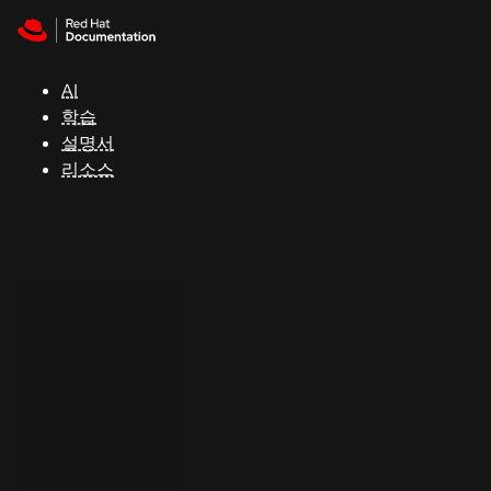
Skip to navigation
Skip to content
지
원
AI
학습
콘
설명서
솔
리소스
개
발
자
평
가
판
시
작
연