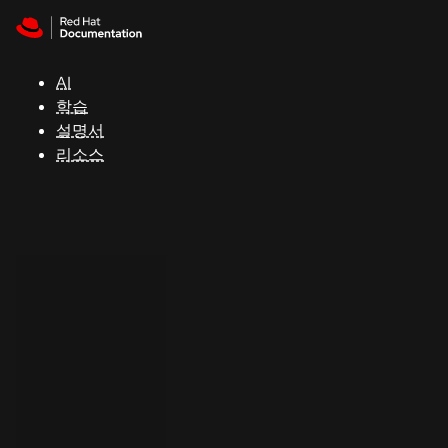
Skip to navigation
Skip to content
지
원
AI
학습
콘
설명서
솔
리소스
개
발
자
평
가
판
시
작
연