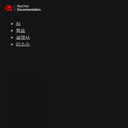
Skip to navigation
Skip to content
지
원
AI
학습
콘
설명서
솔
리소스
개
발
자
평
가
판
시
작
연