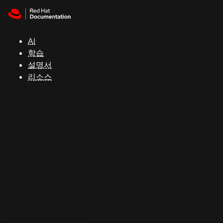
Skip to navigation
Skip to content
지
원
AI
학습
콘
설명서
솔
리소스
개
발
자
평
가
판
시
작
연