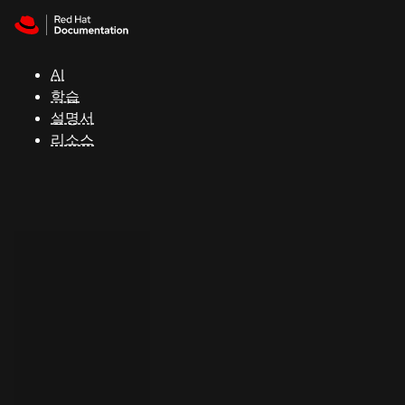
Skip to navigation
Skip to content
지
원
AI
학습
콘
설명서
솔
리소스
개
발
자
평
가
판
시
작
연