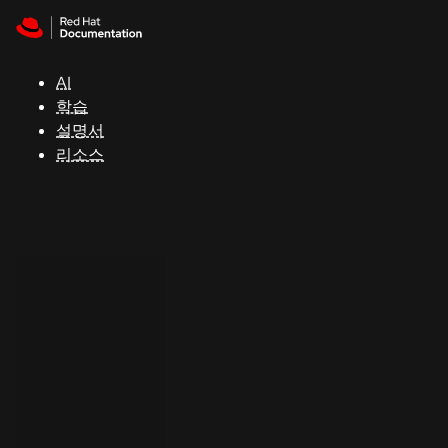
Skip to navigation
Skip to content
지
원
AI
학습
콘
설명서
솔
리소스
개
발
자
평
가
판
시
작
연