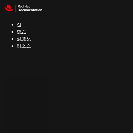
Skip to navigation
Skip to content
지
원
AI
학습
콘
설명서
솔
리소스
개
발
자
평
가
판
시
작
연