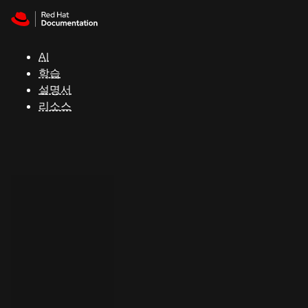
Skip to navigation
Skip to content
지
원
AI
학습
콘
설명서
솔
리소스
개
발
자
평
가
판
시
작
연