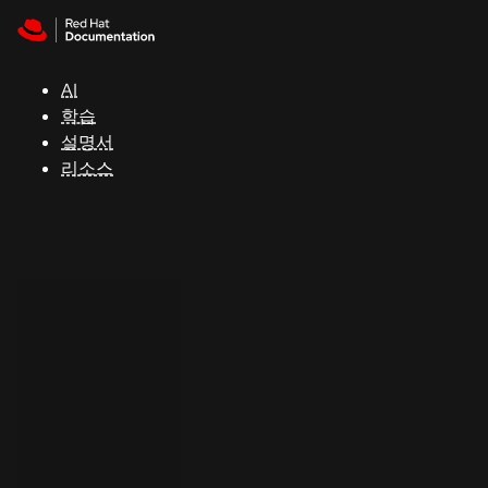
Skip to navigation
Skip to content
지
원
AI
학습
콘
설명서
솔
리소스
개
발
자
평
가
판
시
작
연