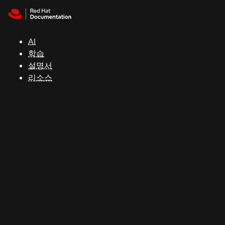
Skip to navigation
Skip to content
지
원
AI
학습
콘
설명서
솔
리소스
개
발
자
평
가
판
시
작
연