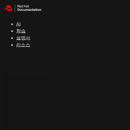
Skip to navigation
Skip to content
지
원
AI
학습
콘
설명서
솔
리소스
개
발
자
평
가
판
시
작
연