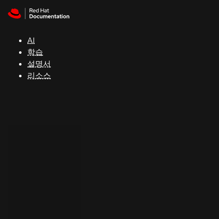
Skip to navigation
Skip to content
지
원
AI
학습
콘
설명서
솔
리소스
개
발
자
평
가
판
시
작
연