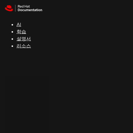
Skip to navigation
Skip to content
지
원
AI
학습
콘
설명서
솔
리소스
개
발
자
평
가
판
시
작
연