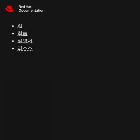
Skip to navigation
Skip to content
지
원
AI
학습
콘
설명서
솔
리소스
개
발
자
평
가
판
시
작
연