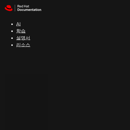
Skip to navigation
Skip to content
지
원
AI
학습
콘
설명서
솔
리소스
개
발
자
평
가
판
시
작
연