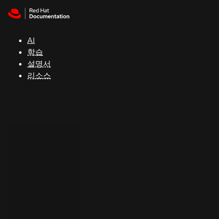
Skip to navigation
Skip to content
지
원
AI
학습
콘
설명서
솔
리소스
개
발
자
평
가
판
시
작
연