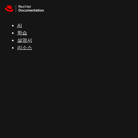
Skip to navigation
Skip to content
지
원
AI
학습
콘
설명서
솔
리소스
개
발
자
평
가
판
시
작
연