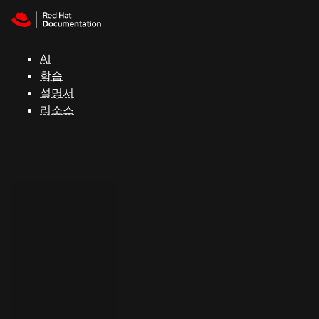
Skip to navigation
Skip to content
지
원
AI
학습
콘
설명서
솔
리소스
개
발
자
평
가
판
시
작
연