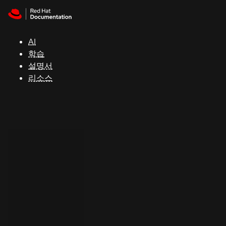
Skip to navigation
Skip to content
지
원
AI
학습
콘
설명서
솔
리소스
개
발
자
평
가
판
시
작
연