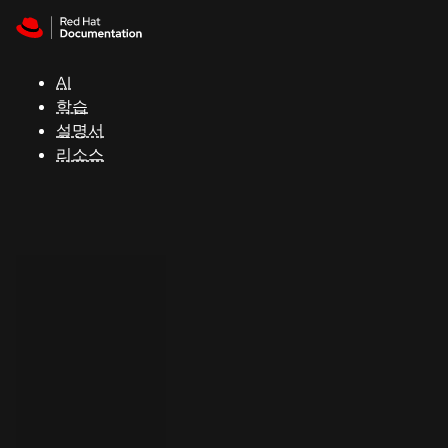
Skip to navigation
Skip to content
지
원
AI
학습
콘
설명서
솔
리소스
개
발
자
평
가
판
시
작
연