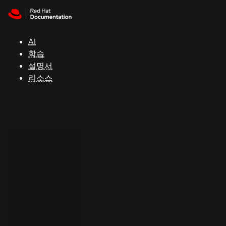
Skip to navigation
Skip to content
지
원
AI
학습
콘
설명서
솔
리소스
개
발
자
평
가
판
시
작
연