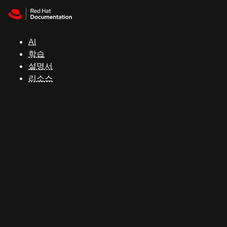
Skip to navigation
Skip to content
지
원
AI
학습
콘
설명서
솔
리소스
개
발
자
평
가
판
시
작
연