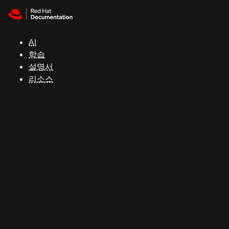
Skip to navigation
Skip to content
지
원
AI
학습
콘
설명서
솔
리소스
개
발
자
평
가
판
시
작
연