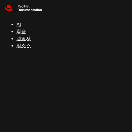
Skip to navigation
Skip to content
지
원
AI
학습
콘
설명서
솔
리소스
개
발
자
평
가
판
시
작
연