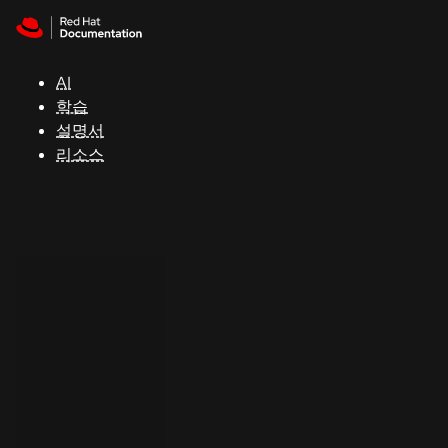
Skip to navigation
Skip to content
지
원
AI
학습
콘
설명서
솔
리소스
개
발
자
평
가
판
시
작
연