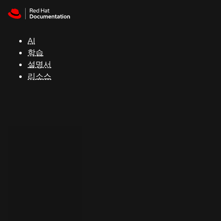
Skip to navigation
Skip to content
지
원
AI
학습
콘
설명서
솔
리소스
개
발
자
평
가
판
시
작
연