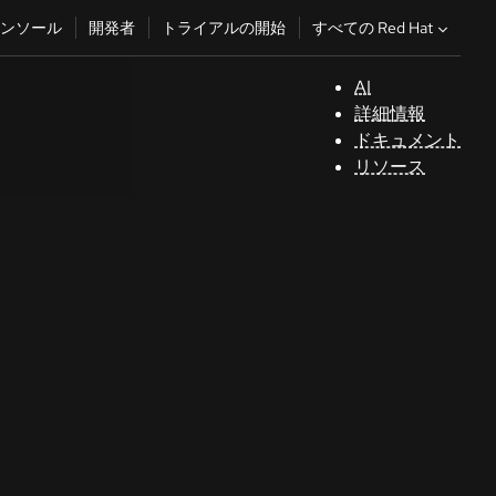
すべての Red Hat
ンソール
開発者
トライアルの開始
AI
サ
詳細情報
ポ
ドキュメント
ー
リソース
ト
コ
ン
ソ
ー
ル
開
発
者