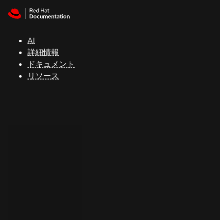
Skip to navigation
Skip to content
サ
ポ
ー
AI
ト
詳細情報
ドキュメント
リソース
コ
ン
ソ
ー
ル
開
発
者
ト
ラ